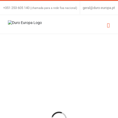
Skip
to
+351 253 605 140
|
geral@duro-europa.pt
(chamada para a rede fixa nacional)
content
Loading...