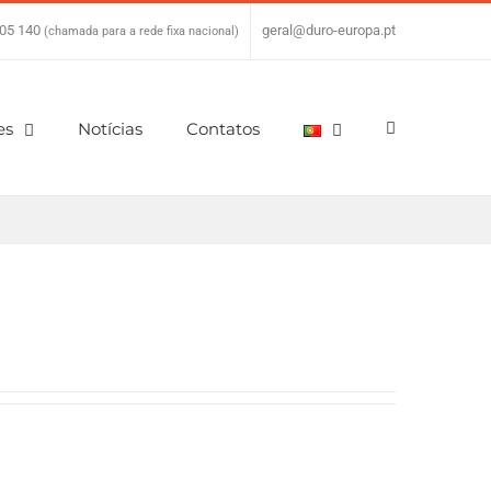
05 140
|
geral@duro-europa.pt
(chamada para a rede fixa nacional)
es
Notícias
Contatos