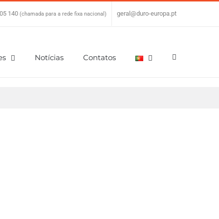
05 140
|
geral@duro-europa.pt
(chamada para a rede fixa nacional)
es
Notícias
Contatos