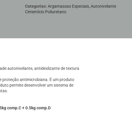
Categorias:
Argamassas Especiais
,
Autonivelante
Cimentício Poliuretano
e autonivelante, antideslizante de textura
e proteção antimicrobiana. É um produto
duto permite desenvolver um sistema de
ntas.
.5kg comp.C + 0.5kg comp.D