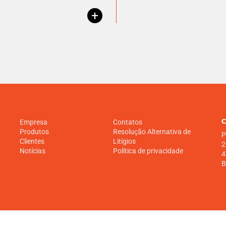
+
C
Empresa
Contatos
Produtos
Resolução Alternativa de
P
Clientes
Litígios
2
Notícias
Política de privacidade
4
B