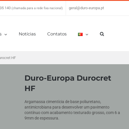
05 140
|
geral@duro-europa.pt
(chamada para a rede fixa nacional)
s
Notícias
Contatos
rocret HF
Duro-Europa Durocret
HF
Argamassa cimentícia de base poliuretano,
antimicrobiana para desenvolver um pavimento
contínuo com acabamento texturado grosso, com 6 a
9mm de espessura.