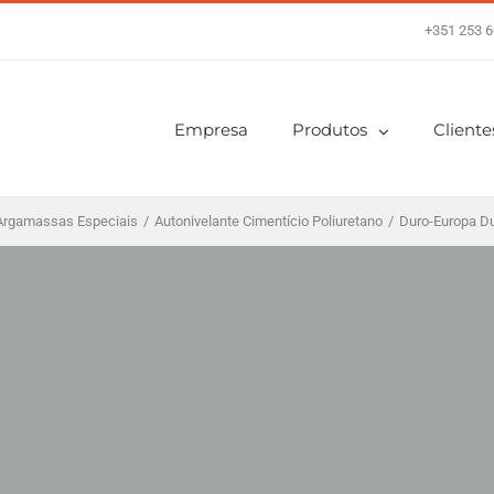
+351 253 6
Empresa
Produtos
Cliente
Argamassas Especiais
/
Autonivelante Cimentício Poliuretano
/
Duro-Europa Du