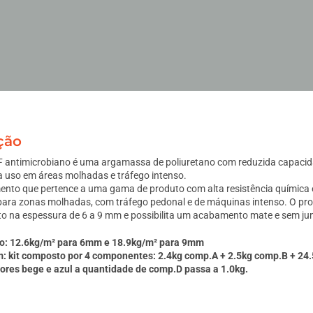
ção
F antimicrobiano é uma argamassa de poliuretano com reduzida capacidad
a uso em áreas molhadas e tráfego intenso.
ento que pertence a uma gama de produto com alta resistência química 
ara zonas molhadas, com tráfego pedonal e de máquinas intenso. O pro
to na espessura de 6 a 9 mm e possibilita um acabamento mate e sem ju
o: 12.6kg/m² para 6mm e 18.9kg/m² para 9mm
 kit composto por 4 componentes: 2.4kg comp.A + 2.5kg comp.B + 24
cores bege e azul a quantidade de comp.D passa a 1.0kg.