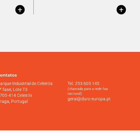
+
+
ontatos
arque Industrial de Celeirós
Tel. 253 605 140
ª fase, Lote T3
(chamada para a rede fixa
nacional)
705-414 Celeirós
geral@duro-europa.pt
raga, Portugal