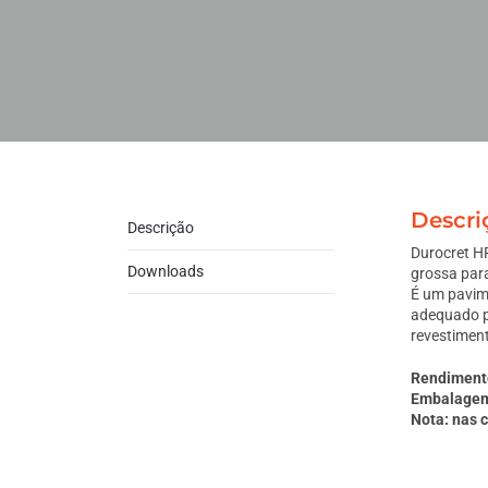
Descri
Descrição
Durocret H
Downloads
grossa par
É um pavim
adequado p
revestimen
Rendiment
Embalagem:
Nota: nas 