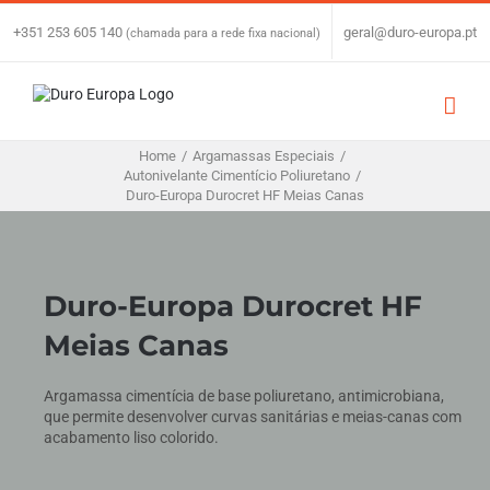
Skip
to
+351 253 605 140
|
geral@duro-europa.pt
(chamada para a rede fixa nacional)
content
Home
/
Argamassas Especiais
/
Autonivelante Cimentício Poliuretano
/
Duro-Europa Durocret HF Meias Canas
Duro-Europa Durocret HF
Meias Canas
Argamassa cimentícia de base poliuretano, antimicrobiana,
que permite desenvolver curvas sanitárias e meias-canas com
acabamento liso colorido.