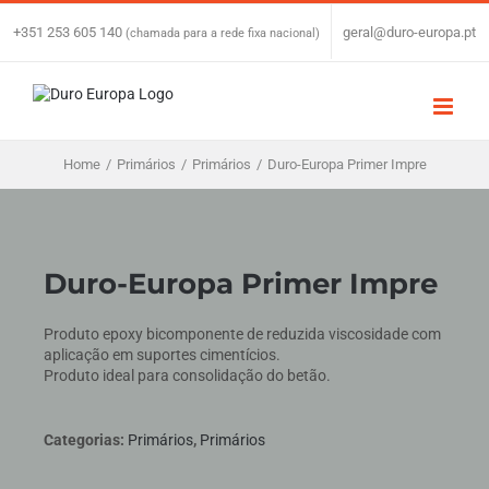
Skip
to
+351 253 605 140
|
geral@duro-europa.pt
(chamada para a rede fixa nacional)
content
Home
/
Primários
/
Primários
/
Duro-Europa Primer Impre
Duro-Europa Primer Impre
Produto epoxy bicomponente de reduzida viscosidade com
aplicação em suportes cimentícios.
Produto ideal para consolidação do betão.
Categorias:
Primários
,
Primários