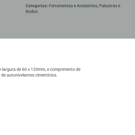
Categorias:
Ferramentas e Acessórios
,
Palustras e
Rodos
om largura de 60 x 120mm, e comprimento de
de autonivelantes cimentícios.