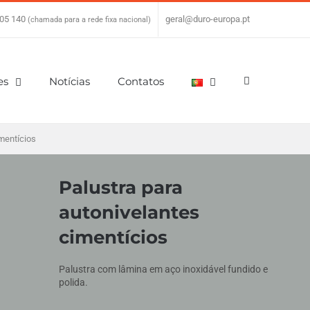
05 140
|
geral@duro-europa.pt
(chamada para a rede fixa nacional)
es
Notícias
Contatos
mentícios
Palustra para
autonivelantes
cimentícios
Palustra com lâmina em aço inoxidável fundido e
polida.