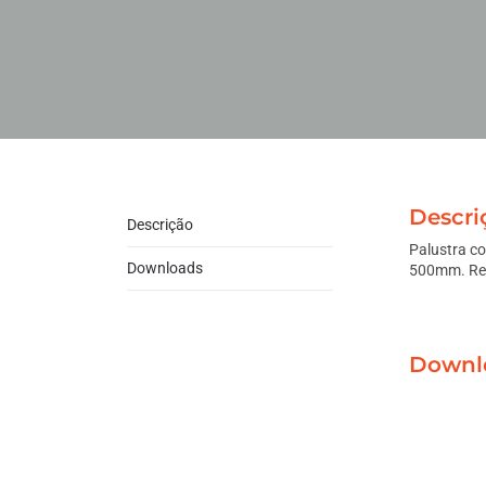
Descri
Descrição
Palustra co
Downloads
500mm. Refo
Downl