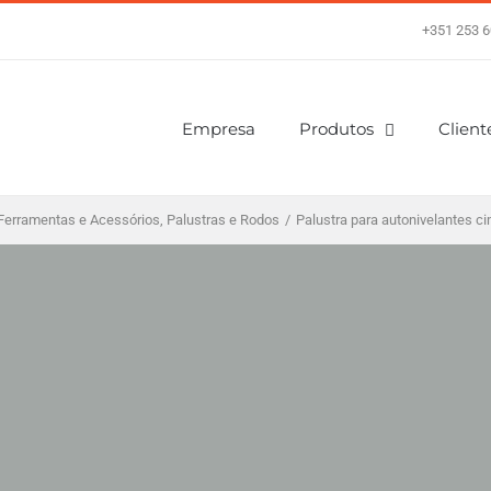
+351 253 6
Empresa
Produtos
Client
Ferramentas e Acessórios
,
Palustras e Rodos
/
Palustra para autonivelantes ci