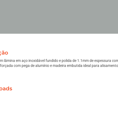
ção
m lâmina em aço inoxidável fundido e polida de 1.1mm de espessura c
rçada com pega de alumínio e madeira embutida ideal para alisamento 
oads