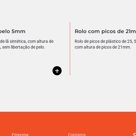
 pelo 5mm
Rolo com picos de 21
de lã sintética, com altura de
Rolo de picos de plástico de 25,
sem libertação de pelo.
com altura de picos de 21mm.
+
C
Empresa
Contatos