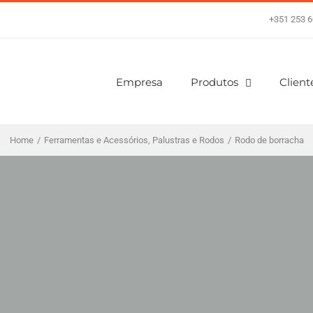
+351 253 6
Empresa
Produtos
Client
Home
/
Ferramentas e Acessórios
,
Palustras e Rodos
/
Rodo de borracha