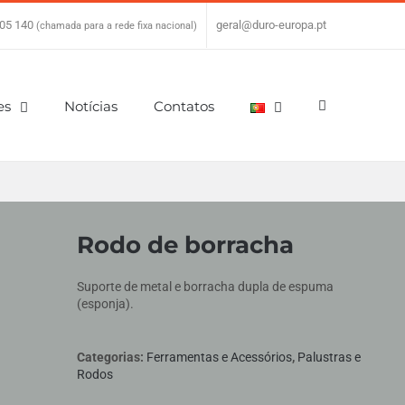
05 140
|
geral@duro-europa.pt
(chamada para a rede fixa nacional)
es
Notícias
Contatos
Rodo de borracha
Suporte de metal e borracha dupla de espuma
(esponja).
Categorias:
Ferramentas e Acessórios
,
Palustras e
Rodos