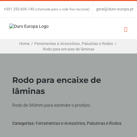
Skip
to
+351 253 605 140
|
geral@duro-europa.pt
(chamada para a rede fixa nacional)
content
Home
/
Ferramentas e Acessórios
,
Palustras e Rodos
/
Rodo para encaixe de lâminas
Rodo para encaixe de
lâminas
Rodo de 560mm para estender o produto.
Categorias:
Ferramentas e Acessórios
,
Palustras e Rodos