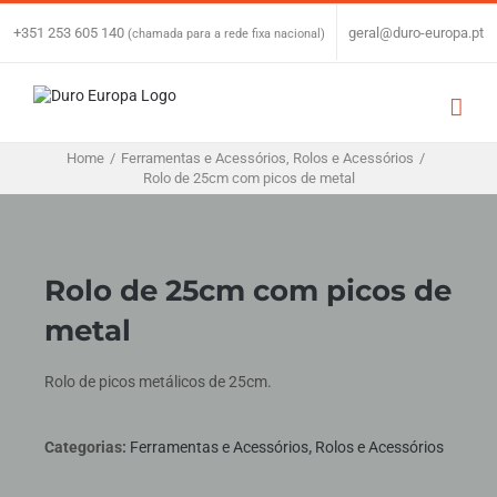
Skip
to
+351 253 605 140
|
geral@duro-europa.pt
(chamada para a rede fixa nacional)
content
Home
/
Ferramentas e Acessórios
,
Rolos e Acessórios
/
Rolo de 25cm com picos de metal
Rolo de 25cm com picos de
metal
Rolo de picos metálicos de 25cm.
Categorias:
Ferramentas e Acessórios
,
Rolos e Acessórios