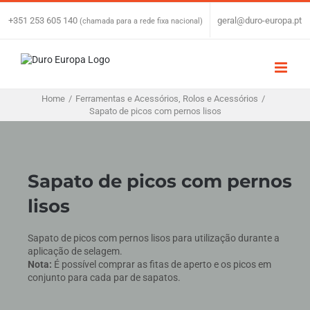
Skip
to
+351 253 605 140
|
geral@duro-europa.pt
(chamada para a rede fixa nacional)
content
Home
/
Ferramentas e Acessórios
,
Rolos e Acessórios
/
Sapato de picos com pernos lisos
Sapato de picos com pernos
lisos
Sapato de picos com pernos lisos para utilização durante a
aplicação de selagem.
Nota:
É possível comprar as fitas de aperto e os picos em
conjunto para cada par de sapatos.