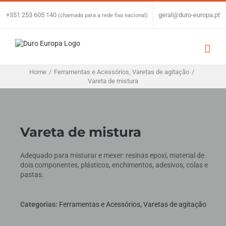
Skip
to
+351 253 605 140
|
geral@duro-europa.pt
(chamada para a rede fixa nacional)
content
Home
/
Ferramentas e Acessórios
,
Varetas de agitação
/
Vareta de mistura
Vareta de mistura
Adequado para misturar e mexer: resinas epoxi, material de
dois componentes, plásticos, enchimentos, adesivos, colas e
pastas.
Categorias:
Ferramentas e Acessórios
,
Varetas de agitação