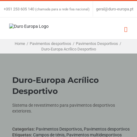
Skip
to
+351 253 605 140
|
geral@duro-europa.pt
(chamada para a rede fixa nacional)
content
Home
/
Pavimentos desportivos
/
Pavimentos Desportivos
/
Duro-Europa Acrílico Desportivo
Duro-Europa Acrílico
Desportivo
Sistema de revestimento para pavimentos desportivos
exteriores.
Categorias:
Pavimentos Desportivos
,
Pavimentos desportivos
Etiquetas:
Campos de ténis
,
Pavimentos multidesportivos