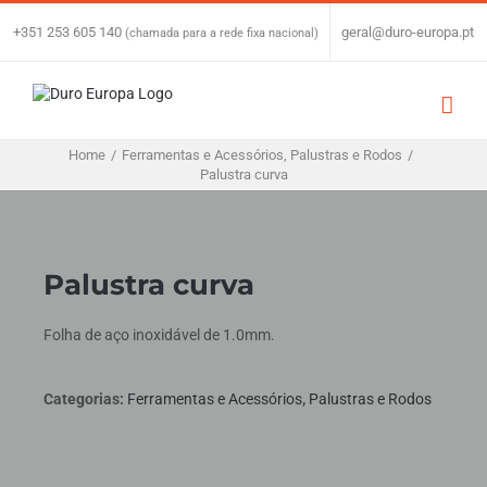
Skip
to
+351 253 605 140
|
geral@duro-europa.pt
(chamada para a rede fixa nacional)
content
Home
/
Ferramentas e Acessórios
,
Palustras e Rodos
/
Palustra curva
Palustra curva
Folha de aço inoxidável de 1.0mm.
Categorias:
Ferramentas e Acessórios
,
Palustras e Rodos