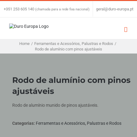
Skip
to
+351 253 605 140
|
geral@duro-europa.pt
(chamada para a rede fixa nacional)
content
Home
/
Ferramentas e Acessórios
,
Palustras e Rodos
/
Rodo de alumínio com pinos ajustáveis
Rodo de alumínio com pinos
ajustáveis
Rodo de alumínio munido de pinos ajustáveis.
Categorias:
Ferramentas e Acessórios
,
Palustras e Rodos