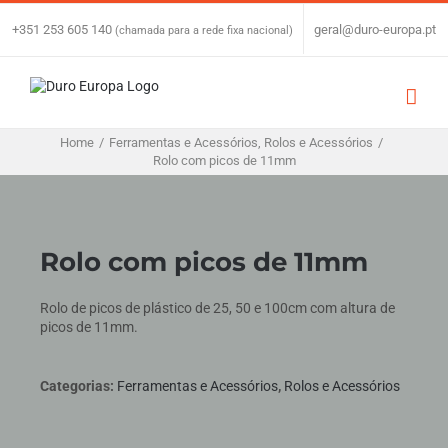
Skip
to
+351 253 605 140
|
geral@duro-europa.pt
(chamada para a rede fixa nacional)
content
Home
/
Ferramentas e Acessórios
,
Rolos e Acessórios
/
Rolo com picos de 11mm
Rolo com picos de 11mm
Rolo de picos de plástico de 25, 50 e 100cm com altura de
picos de 11mm.
Categorias:
Ferramentas e Acessórios
,
Rolos e Acessórios