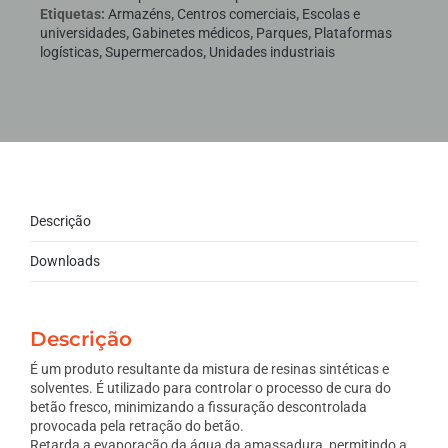
Etiquetas:
Armazéns
,
Centros comerciais
,
Escolas e
universidades
,
Gabinetes médicos
,
Parques
,
Plataformas
logísticas
,
Supermercados
,
Unidades industriais
Descrição
Downloads
Descrição
É um produto resultante da mistura de resinas sintéticas e
solventes. É utilizado para controlar o processo de cura do
betão fresco, minimizando a fissuração descontrolada
provocada pela retração do betão.
Retarda a evaporação da água da amassadura, permitindo a