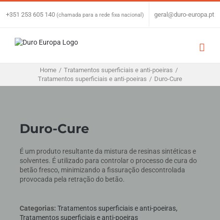
Skip
to
+351 253 605 140
|
geral@duro-europa.pt
(chamada para a rede fixa nacional)
content
Home
/
Tratamentos superficiais e anti-poeiras
/
Tratamentos superficiais e anti-poeiras
/
Duro-Cure
Duro-Cure
É um produto resultante da mistura de resinas sintéticas e
solventes. É utilizado para controlar o processo de cura do
betão fresco, minimizando a fissuração descontrolada
provocada pela retração do betão.
Categorias:
Tratamentos superficiais e anti-poeiras
,
Tratamentos superficiais e anti-poeiras