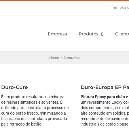
+351 253 6
Empresa
Produtos
Client
Home
/
Armazéns
Duro-Cure
Duro-Europa EP Pa
É um produto resultante da mistura
Pintura Epoxy para chão 
de resinas sintéticas e solventes. É
um revestimento Epoxy col
utilizado para controlar o processo de
dois componentes, sem sol
cura do betão fresco, minimizando a
alto conteúdo em sólidos, 
fissuração descontrolada provocada
recobrimento de paviment
pela retração do betão.
industriais de betão e base