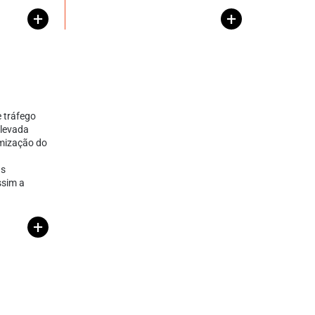
+
+
 tráfego
elevada
imização do
as
ssim a
+