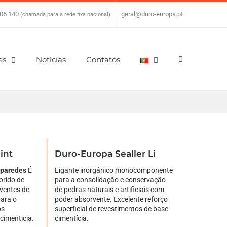
05 140
|
geral@duro-europa.pt
(chamada para a rede fixa nacional)
es
Notícias
Contatos
int
Duro-Europa Sealler Li
e paredes
É
Ligante inorgânico monocomponente
orido de
para a consolidação e conservação
ventes de
de pedras naturais e artificiais com
para o
poder absorvente. Excelente reforço
os
superficial de revestimentos de base
 cimenticia.
cimentícia.