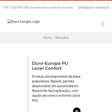
Skip
to
+351 253 605 140
|
geral@duro-europa.pt
(chamada para a rede fixa nacional)
content
Home
/
Moradias
Duro-Europa PU
Level Confort
Produto bicomponente de base
poliuretano flexível, permite
desenvolver um autonivelante
flexível de fácil aplicação, com
opção de cores conforme carta
RAL.
+