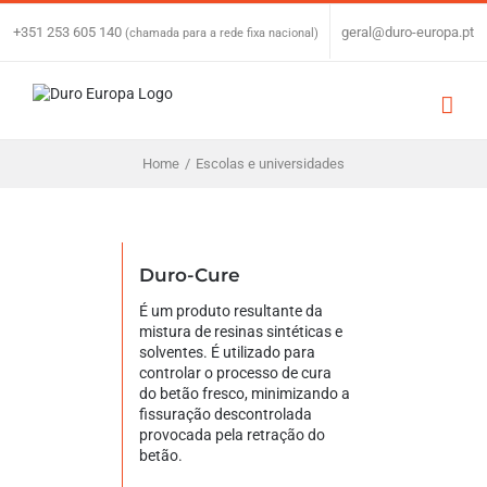
Skip
to
+351 253 605 140
|
geral@duro-europa.pt
(chamada para a rede fixa nacional)
content
Home
/
Escolas e universidades
Duro-Cure
É um produto resultante da
mistura de resinas sintéticas e
solventes. É utilizado para
controlar o processo de cura
do betão fresco, minimizando a
fissuração descontrolada
provocada pela retração do
betão.