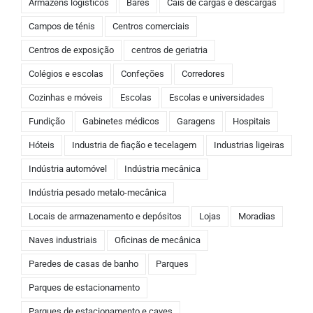
Armazéns logísticos
Bares
Cais de cargas e descargas
Campos de ténis
Centros comerciais
Centros de exposição
centros de geriatria
Colégios e escolas
Confeções
Corredores
Cozinhas e móveis
Escolas
Escolas e universidades
Fundição
Gabinetes médicos
Garagens
Hospitais
Hóteis
Industria de fiação e tecelagem
Industrias ligeiras
Indústria automóvel
Indústria mecânica
Indústria pesado metalo-mecânica
Locais de armazenamento e depósitos
Lojas
Moradias
Naves industriais
Oficinas de mecânica
Paredes de casas de banho
Parques
Parques de estacionamento
Parques de estacionamento e caves