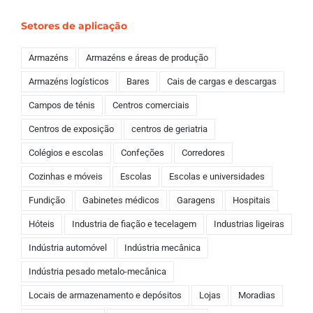
Setores de aplicação
Armazéns
Armazéns e áreas de produção
Armazéns logísticos
Bares
Cais de cargas e descargas
Campos de ténis
Centros comerciais
Centros de exposição
centros de geriatria
Colégios e escolas
Confeções
Corredores
Cozinhas e móveis
Escolas
Escolas e universidades
Fundição
Gabinetes médicos
Garagens
Hospitais
Hóteis
Industria de fiação e tecelagem
Industrias ligeiras
Indústria automóvel
Indústria mecânica
Indústria pesado metalo-mecânica
Locais de armazenamento e depósitos
Lojas
Moradias