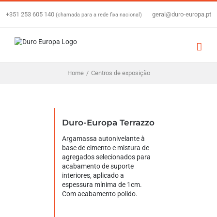
Skip
to
+351 253 605 140
|
geral@duro-europa.pt
(chamada para a rede fixa nacional)
content
Home
/
Centros de exposição
Duro-Europa Terrazzo
Argamassa autonivelante à
base de cimento e mistura de
agregados selecionados para
acabamento de suporte
interiores, aplicado a
espessura mínima de 1cm.
Com acabamento polido.