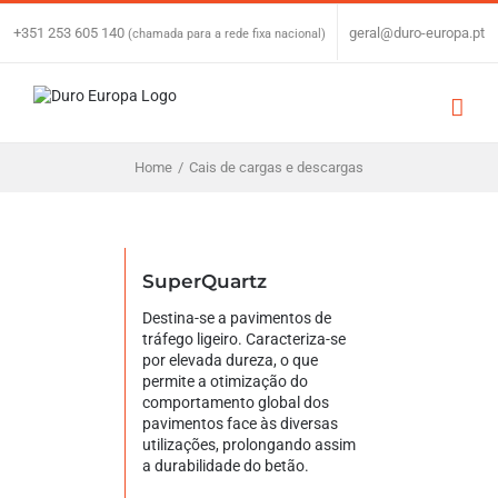
Skip
to
+351 253 605 140
|
geral@duro-europa.pt
(chamada para a rede fixa nacional)
content
Home
/
Cais de cargas e descargas
SuperQuartz
Destina-se a pavimentos de
tráfego ligeiro. Caracteriza-se
por elevada dureza, o que
permite a otimização do
comportamento global dos
pavimentos face às diversas
utilizações, prolongando assim
a durabilidade do betão.