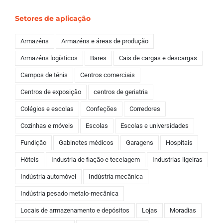
Setores de aplicação
Armazéns
Armazéns e áreas de produção
Armazéns logísticos
Bares
Cais de cargas e descargas
Campos de ténis
Centros comerciais
Centros de exposição
centros de geriatria
Colégios e escolas
Confeções
Corredores
Cozinhas e móveis
Escolas
Escolas e universidades
Fundição
Gabinetes médicos
Garagens
Hospitais
Hóteis
Industria de fiação e tecelagem
Industrias ligeiras
Indústria automóvel
Indústria mecânica
Indústria pesado metalo-mecânica
Locais de armazenamento e depósitos
Lojas
Moradias