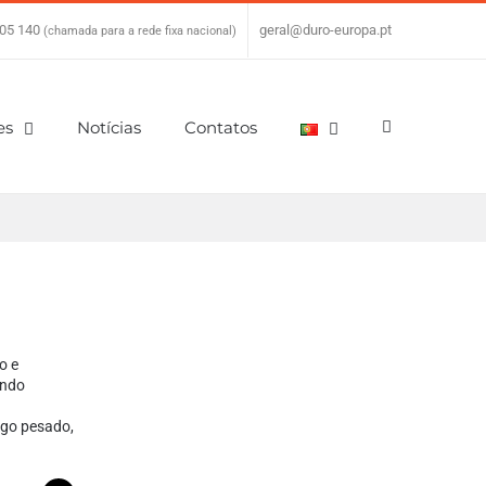
05 140
|
geral@duro-europa.pt
(chamada para a rede fixa nacional)
es
Notícias
Contatos
o e
indo
ego pesado,