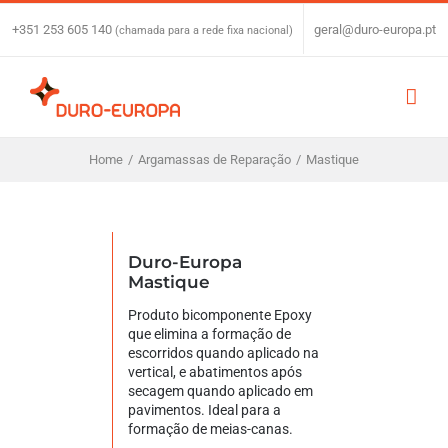
Skip
to
+351 253 605 140
|
geral@duro-europa.pt
(chamada para a rede fixa nacional)
content
Home
/
Argamassas de Reparação
/
Mastique
Duro-Europa
Mastique
Produto bicomponente Epoxy
que elimina a formação de
escorridos quando aplicado na
vertical, e abatimentos após
secagem quando aplicado em
pavimentos. Ideal para a
formação de meias-canas.