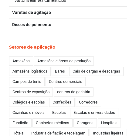
Autonivelantes Cimentícios
Varetas de agitação
Discos de polimento
Setores de aplicação
Armazéns
Armazéns e áreas de produção
Armazéns logísticos
Bares
Cais de cargas e descargas
Campos de ténis
Centros comerciais
Centros de exposição
centros de geriatria
Colégios e escolas
Confeções
Corredores
Cozinhas e móveis
Escolas
Escolas e universidades
Fundição
Gabinetes médicos
Garagens
Hospitais
Hóteis
Industria de fiação e tecelagem
Industrias ligeiras