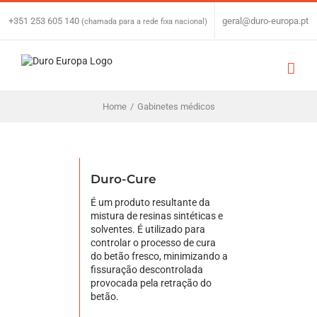
Skip
to
+351 253 605 140
|
geral@duro-europa.pt
(chamada para a rede fixa nacional)
content
Home
/
Gabinetes médicos
Duro-Cure
É um produto resultante da
mistura de resinas sintéticas e
solventes. É utilizado para
controlar o processo de cura
do betão fresco, minimizando a
fissuração descontrolada
provocada pela retração do
betão.