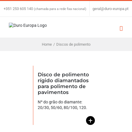
Skip
to
+351 253 605 140
|
geral@duro-europa.pt
(chamada para a rede fixa nacional)
content
Home
/
Discos de polimento
Disco de polimento
rígido diamantados
para polimento de
pavimentos
Nº do grão do diamante:
20/30, 50/60, 80/100, 120.
+