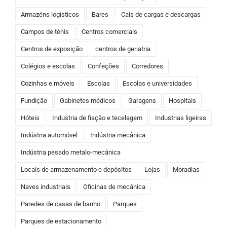
Armazéns logísticos
Bares
Cais de cargas e descargas
Campos de ténis
Centros comerciais
Centros de exposição
centros de geriatria
Colégios e escolas
Confeções
Corredores
Cozinhas e móveis
Escolas
Escolas e universidades
Fundição
Gabinetes médicos
Garagens
Hospitais
Hóteis
Industria de fiação e tecelagem
Industrias ligeiras
Indústria automóvel
Indústria mecânica
Indústria pesado metalo-mecânica
Locais de armazenamento e depósitos
Lojas
Moradias
Naves industriais
Oficinas de mecânica
Paredes de casas de banho
Parques
Parques de estacionamento