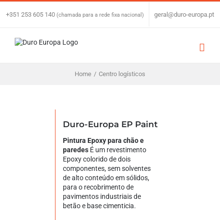
Skip
to
+351 253 605 140
|
geral@duro-europa.pt
(chamada para a rede fixa nacional)
content
Home
/
Centro logísticos
Duro-Europa EP Paint
Pintura Epoxy para chão e
paredes
É um revestimento
Epoxy colorido de dois
componentes, sem solventes
de alto conteúdo em sólidos,
para o recobrimento de
pavimentos industriais de
betão e base cimenticia.