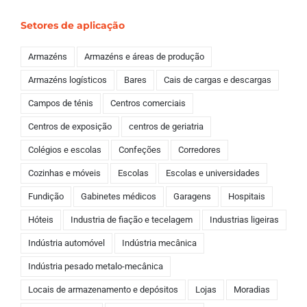
Setores de aplicação
Armazéns
Armazéns e áreas de produção
Armazéns logísticos
Bares
Cais de cargas e descargas
Campos de ténis
Centros comerciais
Centros de exposição
centros de geriatria
Colégios e escolas
Confeções
Corredores
Cozinhas e móveis
Escolas
Escolas e universidades
Fundição
Gabinetes médicos
Garagens
Hospitais
Hóteis
Industria de fiação e tecelagem
Industrias ligeiras
Indústria automóvel
Indústria mecânica
Indústria pesado metalo-mecânica
Locais de armazenamento e depósitos
Lojas
Moradias