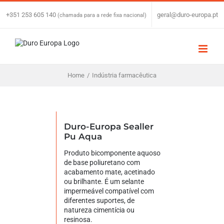
Skip
to
+351 253 605 140
|
geral@duro-europa.pt
(chamada para a rede fixa nacional)
content
Home
/
Indústria farmacêutica
Duro-Europa Sealler
Pu Aqua
Produto bicomponente aquoso
de base poliuretano com
acabamento mate, acetinado
ou brilhante. É um selante
impermeável compatível com
diferentes suportes, de
natureza cimentícia ou
resinosa.