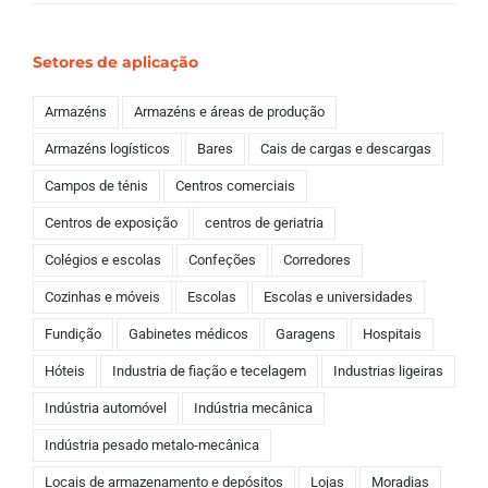
Setores de aplicação
Armazéns
Armazéns e áreas de produção
Armazéns logísticos
Bares
Cais de cargas e descargas
Campos de ténis
Centros comerciais
Centros de exposição
centros de geriatria
Colégios e escolas
Confeções
Corredores
Cozinhas e móveis
Escolas
Escolas e universidades
Fundição
Gabinetes médicos
Garagens
Hospitais
Hóteis
Industria de fiação e tecelagem
Industrias ligeiras
Indústria automóvel
Indústria mecânica
Indústria pesado metalo-mecânica
Locais de armazenamento e depósitos
Lojas
Moradias