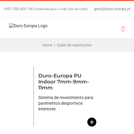
Skip
to
+351 253 605 140
|
geral@duro-europa.pt
(chamada para a rede fixa nacional)
content
Home
/
Salas de exposições
Duro-Europa PU
Indoor 7mm-9mm-
11mm
Sistema de revestimento para
pavimentos desportivos
interiores.
+