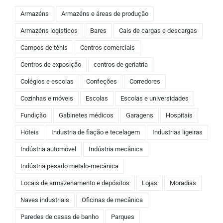
Armazéns
Armazéns e áreas de produção
Armazéns logísticos
Bares
Cais de cargas e descargas
Campos de ténis
Centros comerciais
Centros de exposição
centros de geriatria
Colégios e escolas
Confeções
Corredores
Cozinhas e móveis
Escolas
Escolas e universidades
Fundição
Gabinetes médicos
Garagens
Hospitais
Hóteis
Industria de fiação e tecelagem
Industrias ligeiras
Indústria automóvel
Indústria mecânica
Indústria pesado metalo-mecânica
Locais de armazenamento e depósitos
Lojas
Moradias
Naves industriais
Oficinas de mecânica
Paredes de casas de banho
Parques